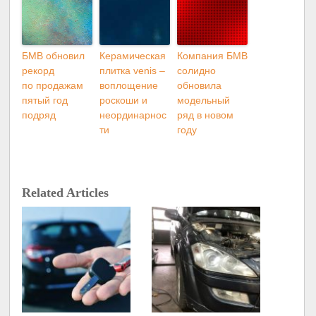
БМВ обновил
Керамическая
Компания БМВ
рекорд
плитка venis –
солидно
по продажам
воплощение
обновила
пятый год
роскоши и
модельный
подряд
неординарнос
ряд в новом
ти
году
Related Articles