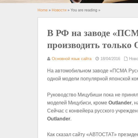
Home
»
Новости
» You are reading »
В РФ на заводе «ПСМ
производить только 
Основной язык сайта
18/04/2016
Ново
На автомобильном заводе «ПСМА Рус» 
одной модели популярной японской к
Руководство Мицубиши пока не принял
моделей Мицубиси, кроме
Outlander
, 
Сейчас с конвейера русского учрежде
Outlander
.
Как сказал сайту «АВТОСТАТ» президе