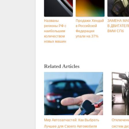
Названы
Продажи Хендай
ЗАМЕНА МА
регионы РФ с
в Российской
В ДВИГАТЕЛ
наибольшим
Федерации
BMW СПб
количеством
упали на 37%
новых машин
Related Articles
Мир Автозапчастей: Как Выбрать
Отключени
Лучшее для Своего Автомобиля
систем ди