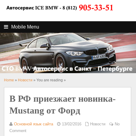
Mobile Menu
Home
»
Новости
» You are reading »
В РФ приезжает новинка-
Mustang от Форд
Основной язык сайта
13/02/2016
Новости
No
Comment