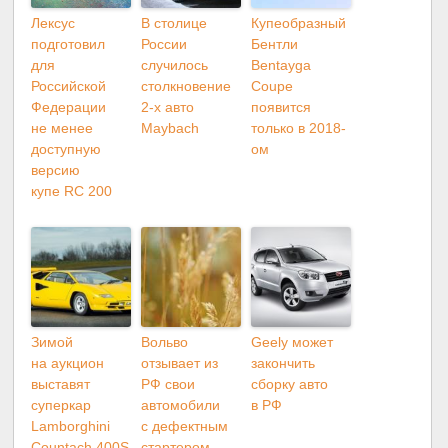
Лексус
В столице
Купеобразный
подготовил
России
Бентли
для
случилось
Bentayga
Российской
столкновение
Coupe
Федерации
2-х авто
появится
не менее
Maybach
только в 2018-
доступную
ом
версию
купе RC 200
Зимой
Вольво
Geely может
на аукцион
отзывает из
закончить
выставят
РФ свои
сборку авто
суперкар
автомобили
в РФ
Lamborghini
с дефектным
Countach 400S
стартером