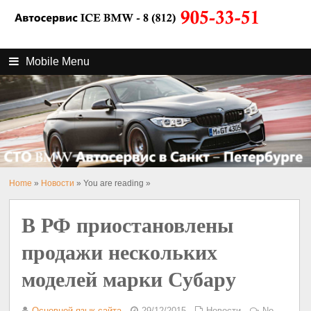
Mobile Menu
Home
»
Новости
» You are reading »
В РФ приостановлены
продажи нескольких
моделей марки Субару
Основной язык сайта
29/12/2015
Новости
No