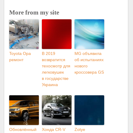
More from my site
Toyota Opa
В 2019
MG объявила
ремонт
возвратится
об испытаниях
техосмотр для
нового
легковушек
кроссовера GS
в государстве
Украина
Обновлённый
Хонда CR-V
Zotye