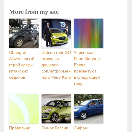
More from my site
Changan
Datsun redi-GO
Универсал
Alsvin: новый
оказался
Рено Megane
герой среди
дешевле
Estate
китайских
соплатформен
презентуют
седанов
ного Рено Kwid
в следующем
году
Правильно
Рынок России
Лифан