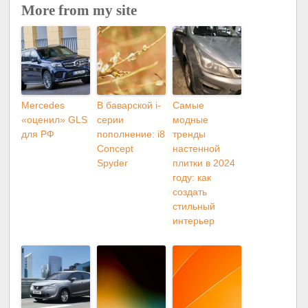
More from my site
Mercedes
В баварской i-
Самые
«оценил» GLS
серии
модные
для РФ
пополнение: i8
тренды
Concept
настенной
Spyder
плитки в 2024
году: как
создать
стильный
интерьер