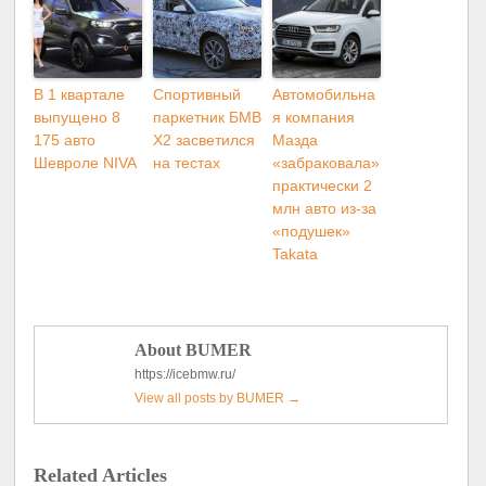
В 1 квартале
Спортивный
Автомобильна
выпущено 8
паркетник БМВ
я компания
175 авто
X2 засветился
Мазда
Шевроле NIVA
на тестах
«забраковала»
практически 2
млн авто из-за
«подушек»
Takata
About BUMER
https://icebmw.ru/
View all posts by BUMER
→
Related Articles