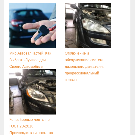
Мир Автозапчастей: Как
Отключение и
Выбрать Лучшее для
обслуживание систем
Своего Автомобиля
дизельного двигателя:
профессиональный
сервис
Конвейерные ленты по
ГОСТ 20-2018:
Производство и поставка