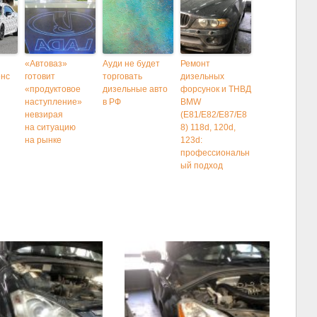
«Автоваз»
Ауди не будет
Ремонт
енс
готовит
торговать
дизельных
«продуктовое
дизельные авто
форсунок и ТНВД
наступление»
в РФ
BMW
невзирая
(E81/E82/E87/E8
на ситуацию
8) 118d, 120d,
на рынке
123d:
профессиональн
ый подход