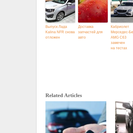
Выпуск Лада
Доставка
Кабриолет
Kalina NFR снова
запчастей для
Мерседес-Б
отложен
авто
AMG C63
замечен
на тестах
Related Articles