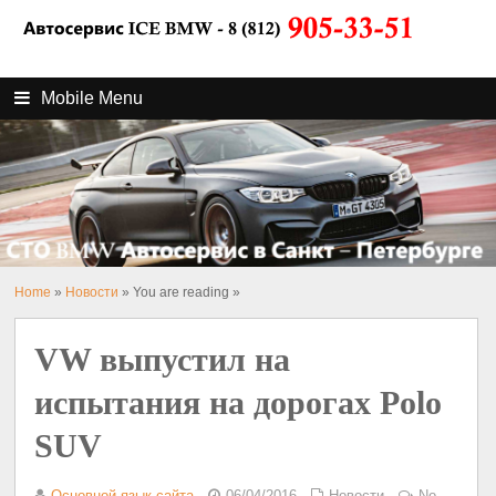
Mobile Menu
Home
»
Новости
» You are reading »
VW выпустил на
испытания на дорогах Polo
SUV
Основной язык сайта
06/04/2016
Новости
No