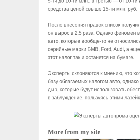
5-ти до 10-ти млн., в третью — от 10-т
средства ценой свыше 15-ти млн. руб.
После внесения правок список получи
он вырос в 2,5 раза. Однако феномен в
авто, которые вообще-то не относились
серийные марки БМВ, Ford, Audi, а ещ
этот налог так и останется на бумаге.
Эксперты склоняются к мнению, что х
базу облагаемых налогом авто, однако
дыр, которые будут использовать обес
в заблуждение, пользуясь этими лазей
More from my site