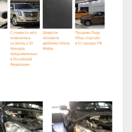
Стоимость авто
Шевроле
Продажи Лада
поменялась
обновила
XRay стартуют
за месяц у 30
двойника Опель
в 57 городах РФ
брендов,
Mokka
предъявленных
в Российской
Федерации