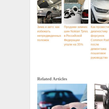
Зима и авто: как
Продажи зимних
Как провести
избежать
шин Nokian Tyres
диагностику
непредвиденных
в Российской
форсунок
поломок
Федерации
Common Rail
упали на 35%
после
демонтажа:
пошаговое
руководство
Related Articles