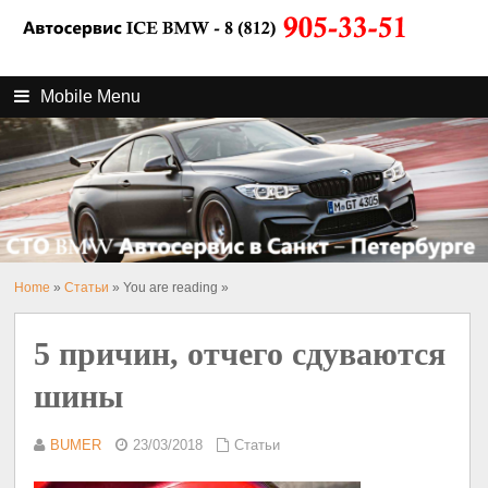
Mobile Menu
Home
»
Статьи
» You are reading »
5 причин, отчего сдуваются
шины
BUMER
23/03/2018
Статьи