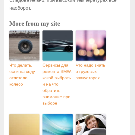
Следовательно, при высокий температурах все
наоборот.
More from my site
Что делать,
Сервисы для
Что надо знать
если на ходу
ремонта BMW:
о грузовых
отлетело
какой выбрать
эвакуаторах
колесо
и на что
обратить
внимание при
выборе