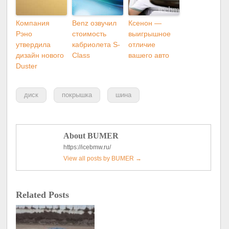
Компания
Benz озвучил
Ксенон —
Рэно
стоимость
выигрышное
утвердила
кабриолета S-
отличие
дизайн нового
Class
вашего авто
Duster
диск
покрышка
шина
About BUMER
https://icebmw.ru/
View all posts by BUMER
→
Related Posts