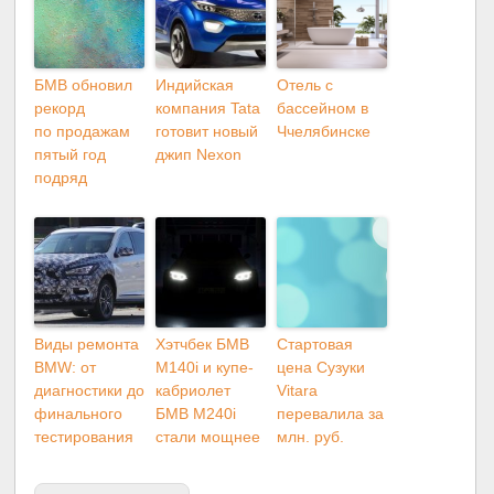
БМВ обновил
Индийская
Отель с
рекорд
компания Tata
бассейном в
по продажам
готовит новый
Ччелябинске
пятый год
джип Nexon
подряд
Виды ремонта
Хэтчбек БМВ
Стартовая
BMW: от
M140i и купе-
цена Сузуки
диагностики до
кабриолет
Vitara
финального
БМВ M240i
перевалила за
тестирования
стали мощнее
млн. руб.