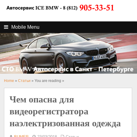
Mobile Menu
Home
»
Статьи
» You are reading »
Чем опасна для
видеорегистратора
наэлектризованная одежда
BUMER
23/03/2018
Статьи