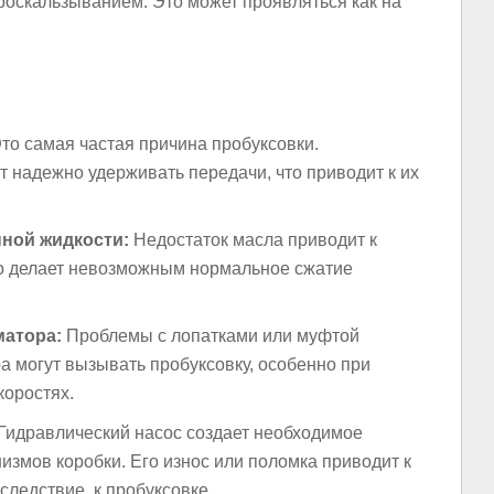
роскальзыванием. Это может проявляться как на
то самая частая причина пробуксовки.
надежно удерживать передачи, что приводит к их
ной жидкости:
Недостаток масла приводит к
то делает невозможным нормальное сжатие
атора:
Проблемы с лопатками или муфтой
 могут вызывать пробуксовку, особенно при
коростях.
Гидравлический насос создает необходимое
измов коробки. Его износ или поломка приводит к
следствие, к пробуксовке.