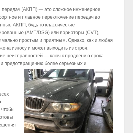
я передач (АКПП) — это сложное инженерное
мфортное и плавное переключение передач во
ные АКПП, будь то классические
ированные (AMT/DSG) или вариаторы (CVT),
мально простым и приятным. Однако, как и любая
ена износу и может выходить из строя.
ие неисправностей — ключ к продлению срока
а и предотвращению более серьезных и
всех
ы
, чтобы
готовы
решения