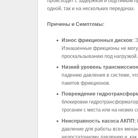
происходит с задержкой и ощутимым п
одной, так и на нескольких передачах.
Причины и Симптомы:
Износ фрикционных дисков:
Э
Изнашенные фрикционы не могут 
проскальзыванию под нагрузкой.
Низкий уровень трансмиссион
падению давления в системе, ч
пакетов фрикционов.
Повреждение гидротрансформ
блокировки гидротрансформатора
трогании с места или на низких с
Неисправность насоса АКПП:
давление для работы всех механ
недостаточному давлению и, как 