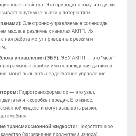
ционные свойства. Это приводит к тому, что диски
ызывает ощутимые рывки и потерю тяги.
панами):
Электронно-управляемые соленоиды
ием масла в различных каналах АКПП. Их
ктная работа могут приводить к резким и
ям.
блока управления (ЭБУ):
ЭБУ АКПП — это “мозг”
, программные ошибки или повреждения датчиков,
цию, могут вызывать неадекватное управление
атором:
Гидротрансформатор — это узел,
двигателя к коробке передач. Его износ,
ссионной жидкости могут вызывать рывки,
автомобиля.
ние трансмиссионной жидкости:
Недостаточное
 качество (загрязнение продуктами износа)