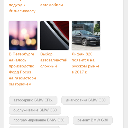
подход к
автомобили
бизнес-классу
В Петербурге
Выбор
Лифан 820
началось
автозапчастей
появится на
производство
сложный
русском рынке
Форд Focus
в 2017 г.
на газомоторн
ом горючем
автосервис BMW СПб.
диагностика BMW G30
обслуживание BMW G30
программирование BMW G30
ремонт BMW G30