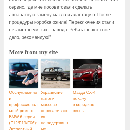
сервис, где мне посоветовали сделать
аппаратную замену масла и адаптацию. После
процедуры коробка ожила! Переключения стали
незаметными, как с завода. Ребята знают свое
дело, рекомендую!”
More from my site
Обслуживание
Украинские
Мазда CX-4
и
жители
покажут
профессионал
массово
в середине
ьный ремонт
пересаживают
весны
BMW 6 серии
ся
(F12/F13/F06):
на подержанн
Экспертный
ые