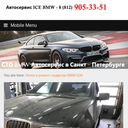
Mobile Menu
You are here:
Home
»
ремонт подвески BMW G30