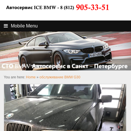
Mobile Menu
You are here:
Home
»
обслуживание BMW G30