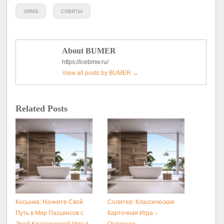
зима
советы
About BUMER
https://icebmw.ru/
View all posts by BUMER
→
Related Posts
Косынка: Начните Свой
Солитер: Классическая
Путь в Мир Пасьянсов с
Карточная Игра –
Этой Классической Игры!
Отличное