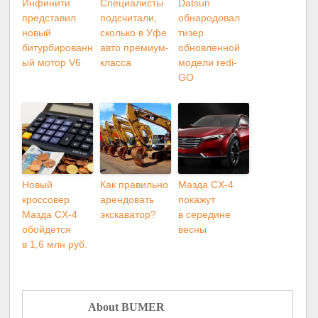
Инфинити
Специалисты
Datsun
представил
подсчитали,
обнародовал
новый
сколько в Уфе
тизер
битурбированн
авто премиум-
обновленной
ый мотор V6
класса
модели redi-
GO
Новый
Как правильно
Мазда CX-4
кроссовер
арендовать
покажут
Мазда CX-4
экскаватор?
в середине
обойдется
весны
в 1,6 млн руб.
About BUMER