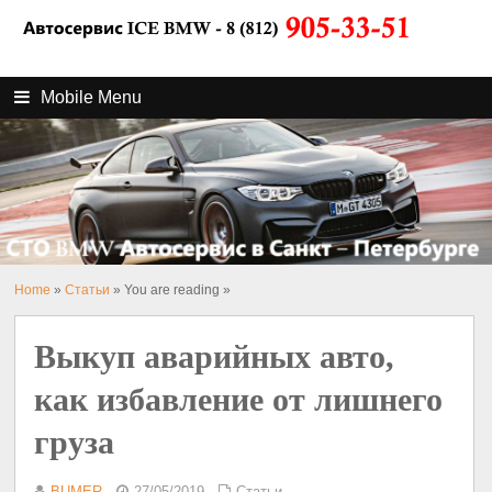
Mobile Menu
Home
»
Статьи
» You are reading »
Выкуп аварийных авто,
как избавление от лишнего
груза
BUMER
27/05/2019
Статьи