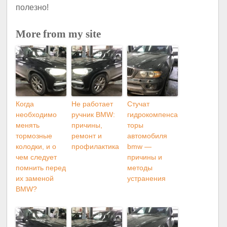
полезно!
More from my site
Когда
Не работает
Стучат
необходимо
ручник BMW:
гидрокомпенса
менять
причины,
торы
тормозные
ремонт и
автомобиля
колодки, и o
профилактика
bmw —
чем следует
причины и
помнить перед
методы
их заменой
устранения
BMW?