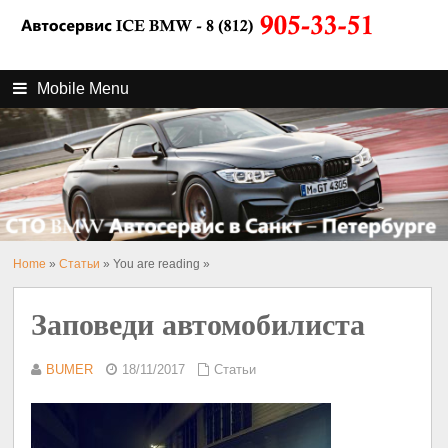
Mobile Menu
Home
»
Статьи
» You are reading »
Заповеди автомобилиста
BUMER
18/11/2017
Статьи