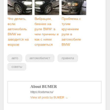
Что делать,
Вибрации,
Проблема с
если
биение на
тугим
автомобиль
руле BMW: в
кручением
BMW не
чем причины и
руля в
заводится на
как с ними
автомобиле
морозе
справиться
BMW
авто
автомобилист
правила
советы
About BUMER
https://icebmw.ru/
View all posts by BUMER
→