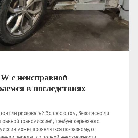
MW с неисправной
раемся в последствиях
оит ли рисковать? Вопрос о том, безопасно ли
равной трансмиссией, требует серьезного
миссии может проявляться по-разному, от
ючении передач до полной невозможности