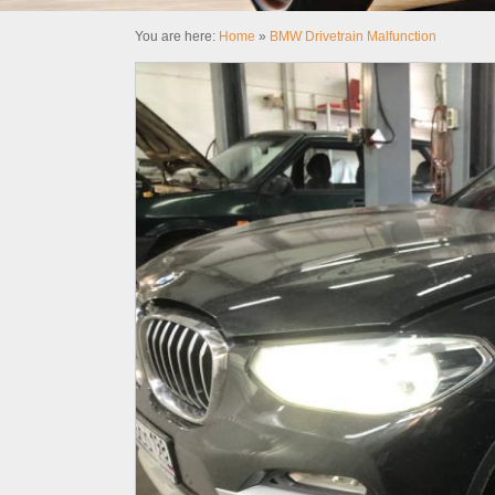
You are here:
Home
»
BMW Drivetrain Malfunction