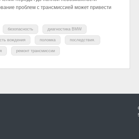
ование проблем с трансмиссией может привести
безопасность
диагностика BMW
сть вождения
поломка
последствия.
я
ремонт трансмиссии