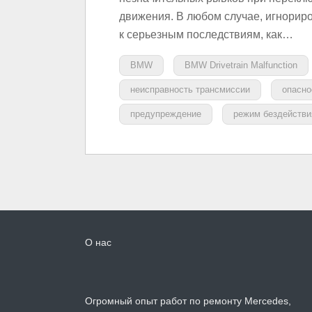
движения. В любом случае, игнорир
к серьезным последствиям, как…
BMW
BMW Drivetrain Malfunction
неисправность трансмиссии
опасно
предупреждение
режим бездействи
О нас
Огромный опыт работ по ремонту Mercedes,