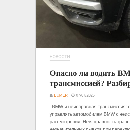
НОВОСТИ
Опасно ли водить B
трансмиссией? Разби
BUMER
07/07/2025
BMW и неисправная трансмиссия: ст
управлять автомобилем BMW с неисп
рассмотрения. Неисправность транс
незначительных рывков при перекл