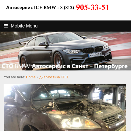
Mobile Menu
You are here:
Home
»
диагностика КПП.