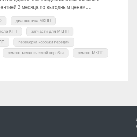
рантией 3 месяца по выгодным ценам.…
О
диагностика МКПП
асла КПП
запчасти для МКПП
ПП
переборка коробки передач
ремонт механической коробки
ремонт МКПП