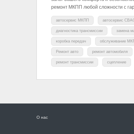
ремонт МКПП любой сложности с га
автосервис МКПП
автосервис СВА
диагностика трансмиссии
замена м
коробка передач
обслуживание МК
Ремонт авто
ремонт автомобиля
ремонт трансмиссии
сцепление
О нас