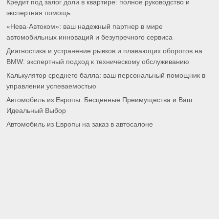
Кредит под залог доли в квартире: полное руководство и
экспертная помощь
«Нева-Автоком»: ваш надежный партнер в мире
автомобильных инноваций и безупречного сервиса
Диагностика и устранение рывков и плавающих оборотов на
BMW: экспертный подход к техническому обслуживанию
Калькулятор среднего балла: ваш персональный помощник в
управлении успеваемостью
Автомобиль из Европы: Бесценные Преимущества и Ваш
Идеальный Выбор
Автомобиль из Европы на заказ в автосалоне