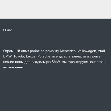
О нас
Огромный опыт работ по ремонту Mercedes, Volkswagen, Audi,
BMW, Toyota, Lexus, Porsche. всегда есть запчасти и самые
низкие цены для владельцев BMW, мы гарантируем качество и
низкие цены!