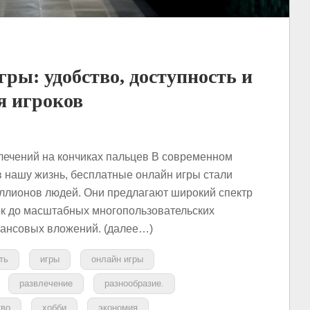
ры: удобство, доступность и
я игроков
лечений на кончиках пальцев В современном
в нашу жизнь, бесплатные онлайн игры стали
ллионов людей. Они предлагают широкий спектр
ок до масштабных многопользовательских
инансовых вложений. (далее…)
ть
игры
онлайн игры
развлечение
разнообразие.
тво
хобби
экономия