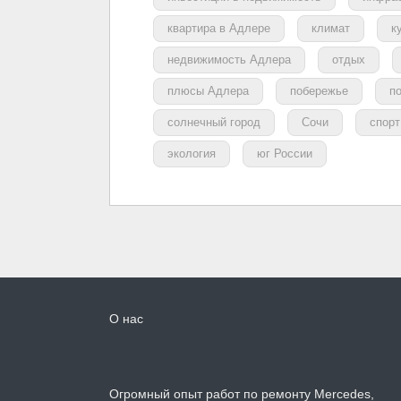
квартира в Адлере
климат
к
недвижимость Адлера
отдых
плюсы Адлера
побережье
п
солнечный город
Сочи
спорт
экология
юг России
О нас
Огромный опыт работ по ремонту Mercedes,