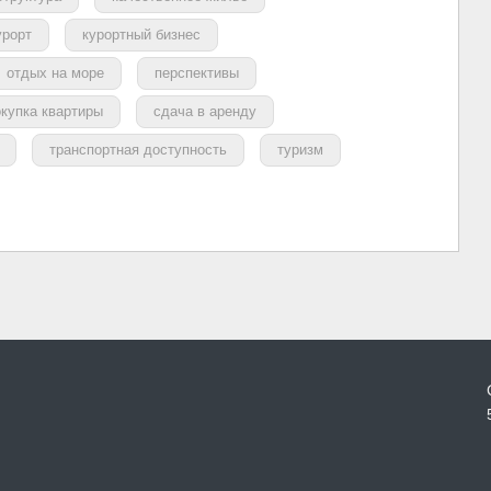
урорт
курортный бизнес
отдых на море
перспективы
окупка квартиры
сдача в аренду
транспортная доступность
туризм