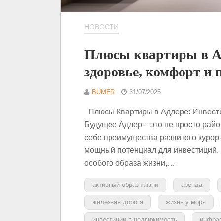
НОВОСТИ
Плюсы квартиры в Ад
здоровье, комфорт и 
BUMER
31/07/2025
Плюсы Квартиры в Адлере: Инвести
Будущее Адлер – это не просто райо
себе преимущества развитого курорт
мощный потенциал для инвестиций. 
особого образа жизни,…
активный образ жизни
аренда
железная дорога
жизнь у моря
инвестиции в недвижимость
инфрас