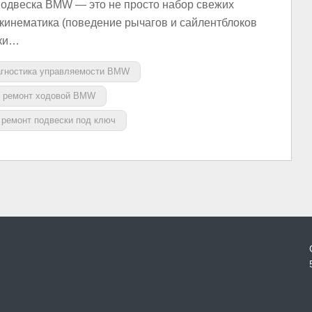
подвеска BMW — это не просто набор свежих
окинематика (поведение рычагов и сайлентблоков
вки…
агностика управляемости BMW
 ремонт ходовой BMW
ремонт подвески под ключ