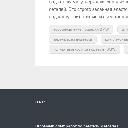
подготовками, утверждаю: «новая» 
деталей. Это строго заданная эласт
под нагрузкой), точные углы устано
восстановление подвески BMW
ди
замена всей подвески
комплексный
полная диагностика подвески BMW
О нас
Огромный опыт работ по ремонту Mercedes,