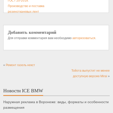
«
Ремонт газель некст
Тойота выпустит не менее
доступную версию Mirai
»
Новости ICE BMW
Наружная реклама в Воронеже: виды, форматы и особенности
размещения
Лечение в санатории является лучшей формой реабилитации
для пожилых
Почему отель Азимут в Санкт-Петербурге — ваш идеальный
выбор для проживания
Важность AML-сервисов для современного бизнеса
Надежность Toyota: разбор типичных неисправностей и
профессиональное сервисное обслуживание
Искусство выбора легкового прицепа: полное руководство для
автовладельцев