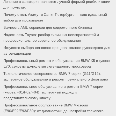
Профессиональный ремонт и обслуживание BMW X5 в кузове
E70: секреты долголетия легендарного кроссовера
Технологическое совершенство BMW 7 серии (G11/G12):
экспертное обслуживание и ремонт премиального флагмана
Профессиональное обслуживание и ремонт BMW 7 серии
(кузова F01/F02/F04): экспертный подход к
представительскому классу
Профессиональное обслуживание BMW M-серии
(E90/E92/E93/F80): от диагностики до настройки трекового
потенциала
Архитектура чистоты: почему фильтры для спецтехники — это
сложная инженерная система
Кредит под залог доли в квартире: полное руководство и
экспертная помощь
«Нева-Автоком»: ваш надежный партнер в мире
автомобильных инноваций и безупречного сервиса
Диагностика и устранение рывков и плавающих оборотов на
BMW: экспертный подход к техническому обслуживанию