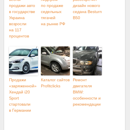
Продажи
Каталог сайтов
Ремонт
«заряженной»
Profitclicks
двигателя
Хендай i20
BMW:
Sport
особенности и
стартовали
рекомендации
в Германии
Related Articles
Мир Автозапчастей: Как
Отключение и