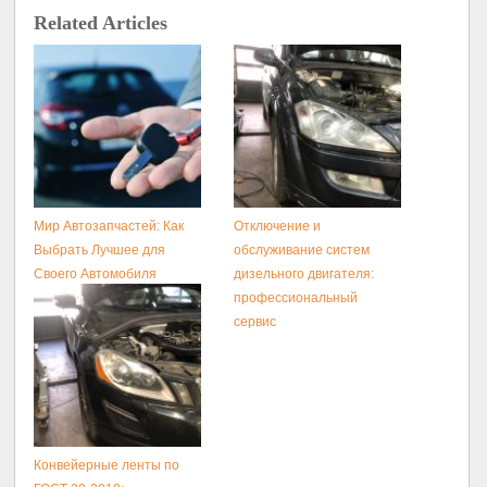
Выбрать Лучшее для
обслуживание систем
Своего Автомобиля
дизельного двигателя:
профессиональный
сервис
Конвейерные ленты по
ГОСТ 20-2018:
Производство и поставка
резинотканевых лент
Добавить комментарий
Для отправки комментария вам необходимо
авторизоваться
.