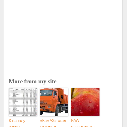
More from my site
К началу
«КамАЗ» стал
FAW
весны
лидером
рассекретил
продажи авто
по продаже
дизайн нового
в государстве
седельных
седана Besturn
Украина
тягачей
B50
возросли
на рынке РФ
на 117
процентов