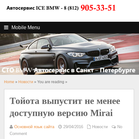
Mobile Menu
Home
»
Новости
» You are reading »
Тойота выпустит не менее
доступную версию Mirai
Основной язык сайта
29/04/2016
Новости
No
Comment