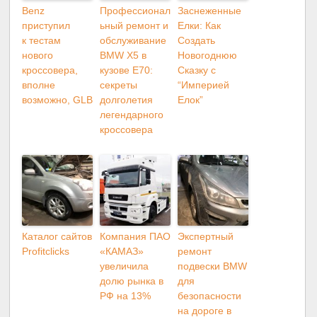
Benz
Профессионал
Заснеженные
приступил
ьный ремонт и
Елки: Как
к тестам
обслуживание
Создать
нового
BMW X5 в
Новогоднюю
кроссовера,
кузове E70:
Сказку с
вполне
секреты
“Империей
возможно, GLB
долголетия
Елок”
легендарного
кроссовера
Каталог сайтов
Компания ПАО
Экспертный
Profitclicks
«КАМАЗ»
ремонт
увеличила
подвески BMW
долю рынка в
для
РФ на 13%
безопасности
на дороге в