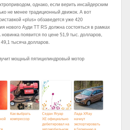
ктроприводом, однако, если верить инсайдерским
ько не менее традиционный движок. А вот
иставкой «plus» обзаведется уже 420
я нового Ауди TT RS должна состояться в рамках
 новинка появится по цене 51,9 тыс. долларов,
 49,1 тысяча долларов.
Как выбрать
Седан Ягуар
Лада XRay
ной
компрессор
XE официально
начнут
дебютировал на
экспортировать
ся
автомобильном
в Германию в