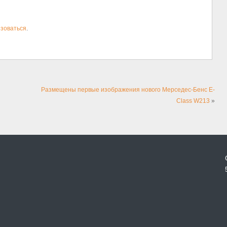
зоваться
.
Размещены первые изображения нового Мерседес-Бенс E-
Class W213
»