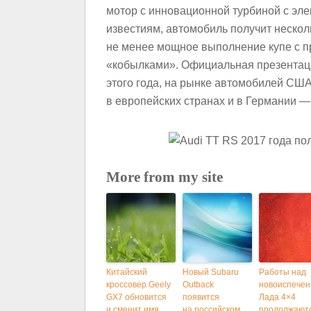
мотор с инновационной турбиной с эле
известиям, автомобиль получит нескол
не менее мощное выполнение купе с пр
«кобылками». Официальная презентаци
этого года, на рынке автомобилей США
в европейских странах и в Германии —
More from my site
Китайский
Новый Subaru
Работы над
кроссовер Geely
Outback
новоиспечен
GX7 обновится
появится
Лада 4×4
и сменит имя
на российском
продолжают