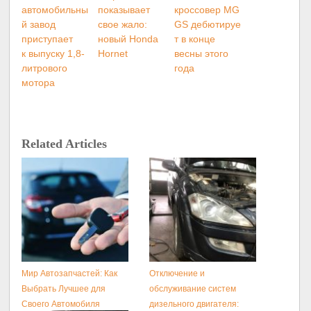
автомобильны
показывает
кроссовер MG
й завод
свое жало:
GS дебютируе
приступает
новый Honda
т в конце
к выпуску 1,8-
Hornet
весны этого
литрового
года
мотора
Related Articles
Мир Автозапчастей: Как
Отключение и
Выбрать Лучшее для
обслуживание систем
Своего Автомобиля
дизельного двигателя: