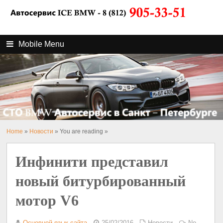
Mobile Menu
Home
»
Новости
» You are reading »
Инфинити представил
новый битурбированный
мотор V6
Основной язык сайта
25/02/2016
Новости
No