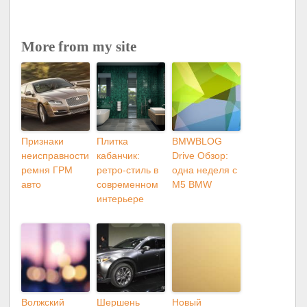
More from my site
Признаки
Плитка
BMWBLOG
неисправности
кабанчик:
Drive Обзор:
ремня ГРМ
ретро-стиль в
одна неделя с
авто
современном
M5 BMW
интерьере
Волжский
Шершень
Новый