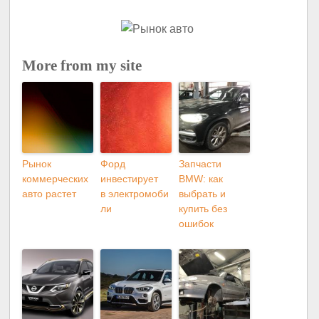
More from my site
Рынок
Форд
Запчасти
коммерческих
инвестирует
BMW: как
авто растет
в электромоби
выбрать и
ли
купить без
ошибок