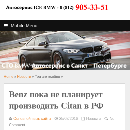
Mobile Menu
Home
»
Новости
» You are reading »
Benz пока не планирует
производить Citan в РФ
Основной язык сайта
25/02/2016
Новости
No
Comment