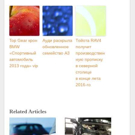
Top Gear крон
Ауди раскрыла
Тойота RAV4
BMW
обновленное
получит
«Спортивный
семейство A3
производствен
автомобиль
ную прописку
2013 года» vip
в северной
столице
в конце лета
2016-го
Related Articles