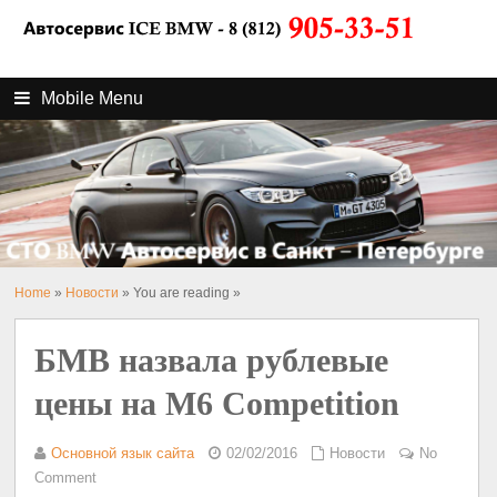
Mobile Menu
Home
»
Новости
» You are reading »
БМВ назвала рублевые
цены на M6 Competition
Основной язык сайта
02/02/2016
Новости
No
Comment