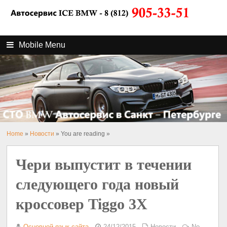
Mobile Menu
Home
»
Новости
» You are reading »
Чери выпустит в течении
следующего года новый
кроссовер Tiggo 3X
Основной язык сайта
24/12/2015
Новости
No