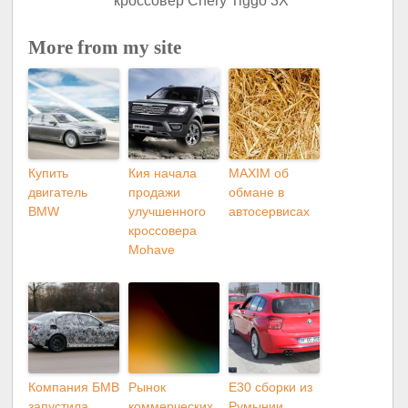
More from my site
Купить
Кия начала
MAXIM об
двигатель
продажи
обмане в
BMW
улучшенного
автосервисах
кроссовера
Mohave
Компания БМВ
Рынок
E30 сборки из
запустила
коммерческих
Румынии