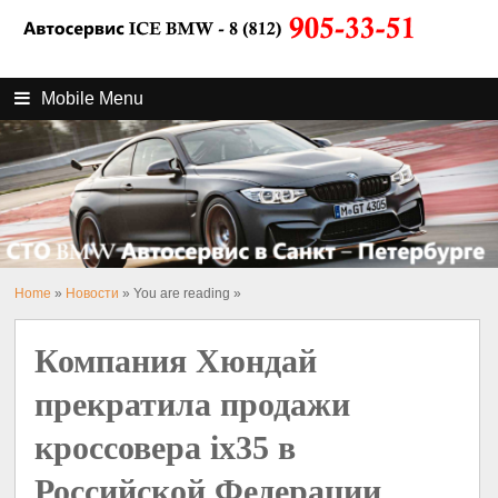
Mobile Menu
Home
»
Новости
» You are reading »
Компания Хюндай
прекратила продажи
кроссовера ix35 в
Российской Федерации