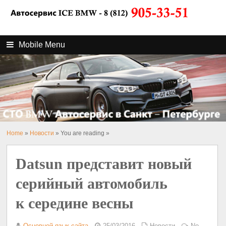
Mobile Menu
Home
»
Новости
» You are reading »
Datsun представит новый
серийный автомобиль
к середине весны
Основной язык сайта
25/03/2016
Новости
No