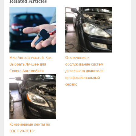
Related Articles
Мир Автозапчастей: Как
Отключение и
Выбрать Лучшее для
обслуживание систем
Своего Автомобиля
дизельного двигателя:
профессиональный
сервис
Конвейерные ленты по
ГОСТ 20-2018: