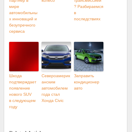
партнер в
колесо
трансмиссией
мире
? Разбираемся
автомобильны
в
х инноваций и
последствиях
безупречного
сервиса
Шкода
Североамерик
Заправить
подтверждает
анским
кондиционер
появление
автомобилем
авто
нового SUV
года стал
в следующем
Хонда Civic
году