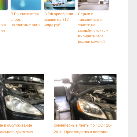
В РФ снижается
В РФ приобрели
Серьги с
спрос
машин на 312
танзанитом в
вск
на элитные авто
млрд руб.
золоте на
еля
свадьбу: стоит ли
выбирать этот
редкий камень?
е и обслуживание
Конвейерные ленты по ГОСТ 20-
зельного двигателя:
2018: Производство и поставка