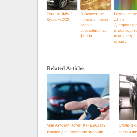
Ремонт BMW 2
В Казахстане
Резонансное
Кузов F22/23
появится новая
ДТП в
версия
Днепропетро
автомобиля за
е: оба водит
$5 000
взяты под
стражу
Related Articles
Мир Автозапчастей: Как Выбрать
Отключени
Лучшее для Своего Автомобиля
систем ди