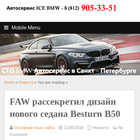
Mobile Menu
Home
»
Новости
» You are reading »
FAW рассекретил дизайн
нового седана Besturn B50
Основной язык сайта
21/05/2016
Новости
No
Comment