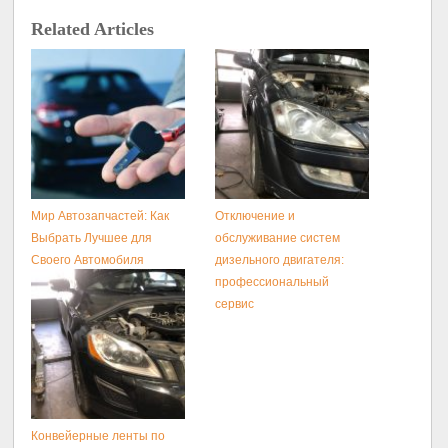
Related Articles
Мир Автозапчастей: Как
Отключение и
Выбрать Лучшее для
обслуживание систем
Своего Автомобиля
дизельного двигателя:
профессиональный
сервис
Конвейерные ленты по