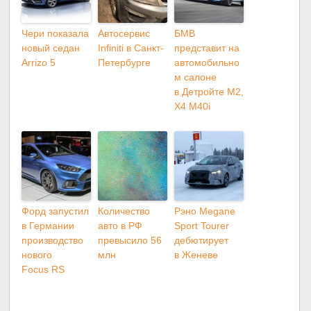
Чери показала
Автосервис
БМВ
новый седан
Infiniti в Санкт-
представит на
Arrizo 5
Петербурге
автомобильно
м салоне
в Детройте M2,
X4 M40i
Форд запустил
Количество
Рэно Megane
в Германии
авто в РФ
Sport Tourer
производство
превысило 56
дебютирует
нового
млн
в Женеве
Focus RS