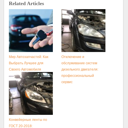
Related Articles
Мир Автозапчастей: Как
Отключение и
Выбрать Лучшее для
обслуживание систем
Своего Автомобиля
дизельного двигателя:
профессиональный
сервис
Конвейерные ленты по
ГОСТ 20-2018: