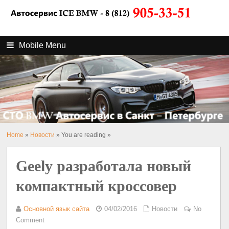
Mobile Menu
Home
»
Новости
» You are reading »
Geely разработала новый
компактный кроссовер
Основной язык сайта
04/02/2016
Новости
No
Comment