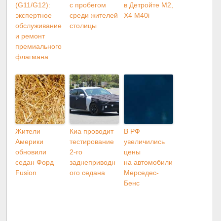
(G11/G12):
с пробегом
в Детройте M2,
экспертное
среди жителей
X4 M40i
обслуживание
столицы
и ремонт
премиального
флагмана
Жители
Киа проводит
В РФ
Америки
тестирование
увеличились
обновили
2-го
цены
седан Форд
заднеприводн
на автомобили
Fusion
ого седана
Мерседес-
Бенс