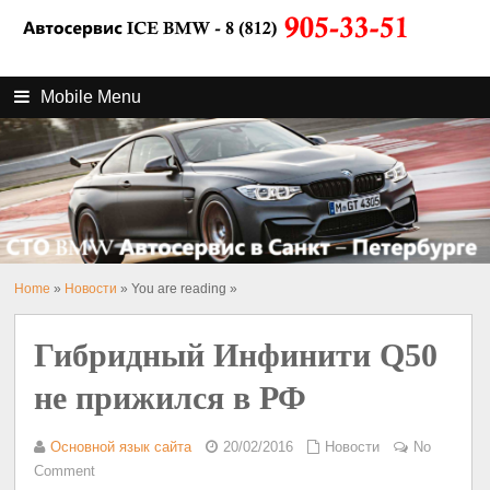
Mobile Menu
Home
»
Новости
» You are reading »
Гибридный Инфинити Q50
не прижился в РФ
Основной язык сайта
20/02/2016
Новости
No
Comment