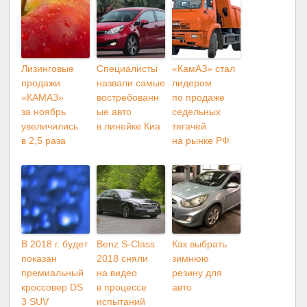
Лизинговые
Специалисты
«КамАЗ» стал
продажи
назвали самые
лидером
«КАМАЗ»
востребованн
по продаже
за ноябрь
ые авто
седельных
увеличились
в линейке Киа
тягачей
в 2,5 раза
на рынке РФ
В 2018 г. будет
Benz S-Class
Как выбрать
показан
2018 сняли
зимнюю
премиальный
на видео
резину для
кроссовер DS
в процессе
авто
3 SUV
испытаний