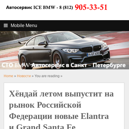
Mobile Menu
Home
»
Новости
» You are reading »
Хёндай летом выпустит на
рынок Российской
Федерации новые Elantra
и Grand Santa Fe