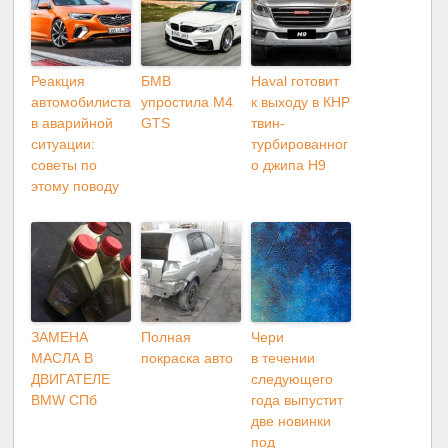
Реакция
БМВ
Haval готовит
автомобилиста
упростила M4
к выходу в КНР
в аварийной
GTS
твин-
ситуации:
турбированног
советы по
о джипа H9
этому поводу
ЗАМЕНА
Полная
Чери
МАСЛА В
покраска авто
в течении
ДВИГАТЕЛЕ
следующего
BMW СПб
года выпустит
две новинки
под