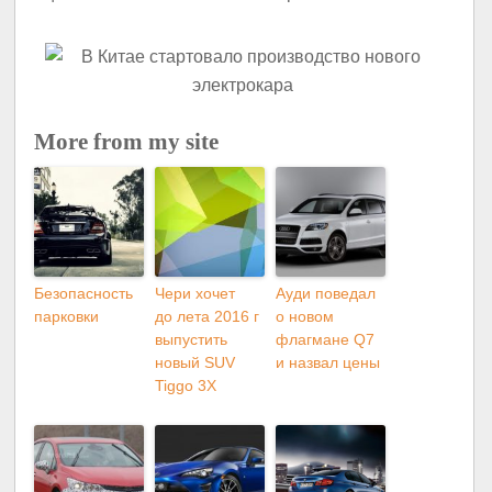
More from my site
Безопасность
Чери хочет
Ауди поведал
парковки
до лета 2016 г
о новом
выпустить
флагмане Q7
новый SUV
и назвал цены
Tiggo 3X