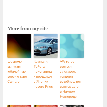
More from my site
Шевроле
Компания
VW готов
выпустит
Тойота
взяться
юбилейную
приступила
за старое:
версию купе
к продажам
концерн
Camaro
в Японии
возобновляет
нового Prius
выпуск авто
в Нижнем
Новгороде