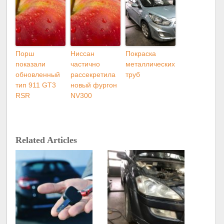
Порш
Ниссан
Покраска
показали
частично
металлических
обновленный
рассекретила
труб
тип 911 GT3
новый фургон
RSR
NV300
Related Articles