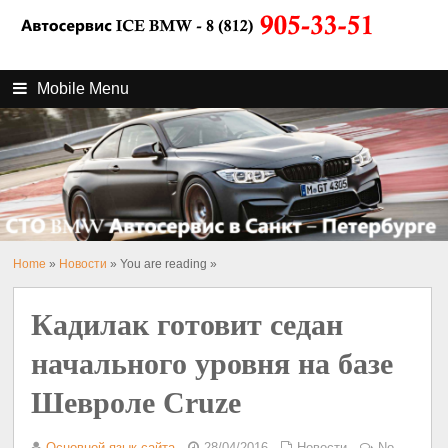
Mobile Menu
Home
»
Новости
» You are reading »
Кадилак готовит седан
начального уровня на базе
Шевроле Cruze
Основной язык сайта
28/04/2016
Новости
No