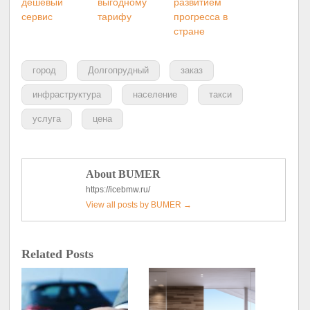
дешевый
выгодному
развитием
сервис
тарифу
прогресса в
стране
город
Долгопрудный
заказ
инфраструктура
население
такси
услуга
цена
About BUMER
https://icebmw.ru/
View all posts by BUMER
→
Related Posts