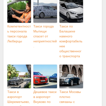
Компетентност
Такси города
Такси по
ь персонала
Мытищи
Балашихе
такси города
спасет от
намного
Люберцы
неприятностей
комфортабель
.
нее
общественног
о транспорта
Такси в
Дешевое такси
Такси Москвы
аэропорт
в аэропорт
плотно
Шереметьево,
Внуково по
связаны с