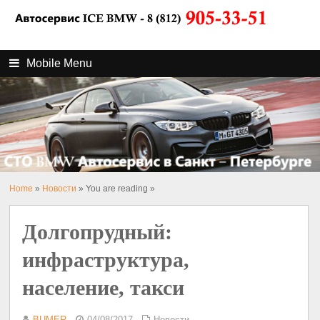
Mobile Menu
Home
»
Новости
» You are reading »
Долгопрудный:
инфраструктура,
население, такси
BUMER
04/08/2017
Новости