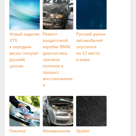
Новый кадилак
Ремонт
Русский рынок
XT5
раздаточной
автомобилей
к середине
коробки BMW:
опустился
весны получит
диагностика,
на 12 место
русский
причины
в мире
ценник
поломок и
процесс
восстановлени
я
Покупка
Минеральное
Spyker