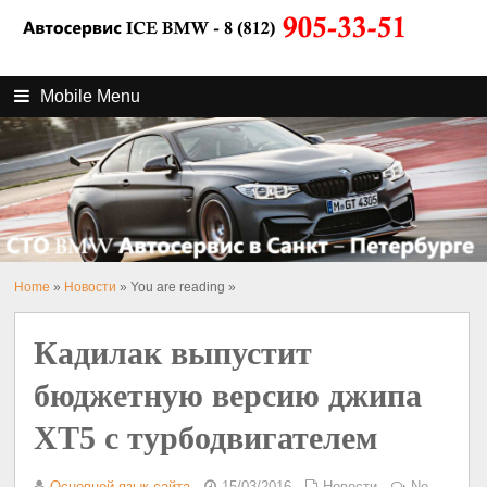
Mobile Menu
Home
»
Новости
» You are reading »
Кадилак выпустит
бюджетную версию джипа
XT5 с турбодвигателем
Основной язык сайта
15/03/2016
Новости
No