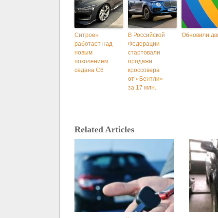
Ситроен
В Российской
Обновили дв
работает над
Федерации
новым
стартовали
поколением
продажи
седана C6
кроссовера
от «Бентли»
за 17 млн.
Related Articles