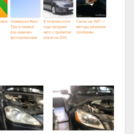
ижок
Универсал Фиат
В течении этого
Сколы на ЛКП —
Tipo в первый
года продажи
методы решения
раз замечен
авто с пробегом
проблемы
фотошпионами
упали на 20%