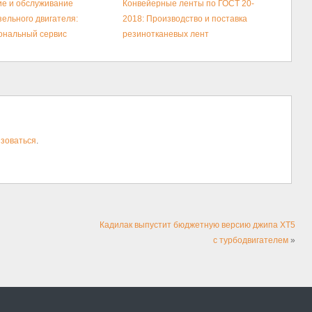
е и обслуживание
Конвейерные ленты по ГОСТ 20-
зельного двигателя:
2018: Производство и поставка
ональный сервис
резинотканевых лент
зоваться
.
Кадилак выпустит бюджетную версию джипа XT5
с турбодвигателем
»