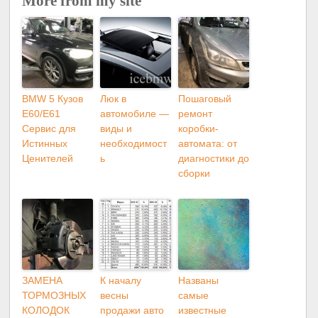
More from my site
BMW 5 Кузов
Люк в
Пошаговый
E60/E61
автомобиле —
ремонт
Сервис для
виды и
коробки-
Истинных
необходимост
автомата: от
Ценителей
ь
диагностики до
сборки
ЗАМЕНА
К началу
Названы
ТОРМОЗНЫХ
весны
самые
КОЛОДОК
продажи авто
известные