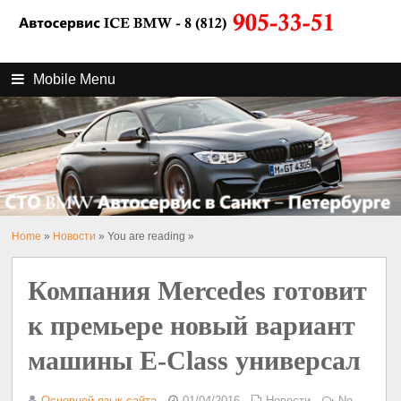
Mobile Menu
Home
»
Новости
» You are reading »
Компания Mercedes готовит
к премьере новый вариант
машины E-Class универсал
Основной язык сайта
01/04/2016
Новости
No