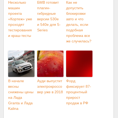
Несколько
БМВ готовит
Как не
машин
плагин-
допустить
проекта
гибридные
блокировки
«Кортеж» уже
версии 530e
авто и что
проходят
и 540e для 5-
делать, если
тестирования
Series
подобная
и краш-тесты
проблема все
же случилась?
В начале
Ауди выпустит
Форд
весны
электрокроссо
фиксирует 87-
снижены цены
вер уже в 2018
процентный
на Лада
прирост
Granta и Лада
продаж в РФ
Kalina