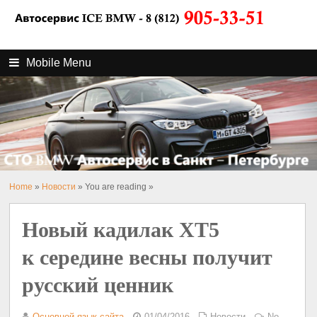
Mobile Menu
Home
»
Новости
» You are reading »
Новый кадилак XT5
к середине весны получит
русский ценник
Основной язык сайта
01/04/2016
Новости
No