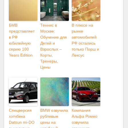
БМВ
Теннис в
В плюсе на
представляет
Москве:
рынке
в РФ
Обучение для
автомобилей
юбилейную
Детей и
РФ остались
серию 100
Взрослых –
только Порш и
Years Edition
Корты,
Лексус
Тренеры,
Цены
Спецверсия
BMW озвучила
Компания
хэтчбека
рублевые
Альфа Ромео
Datsun mi-DO
цены на
озвучила