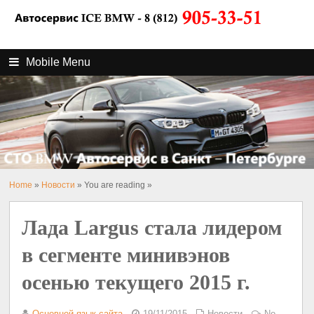
Mobile Menu
Home
»
Новости
» You are reading »
Лада Largus стала лидером
в сегменте минивэнов
осенью текущего 2015 г.
Основной язык сайта
19/11/2015
Новости
No