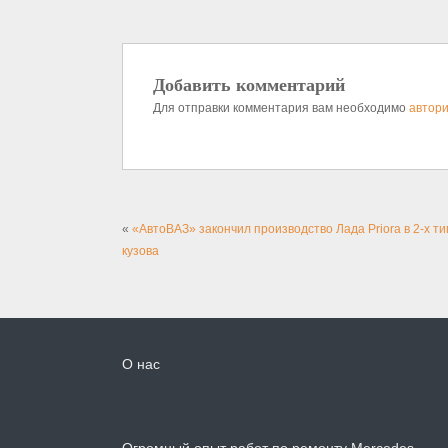
Добавить комментарий
Для отправки комментария вам необходимо
автори
«
«АвтоВАЗ» закончил производство Лада Priora в 2-х ти
кузова
О нас