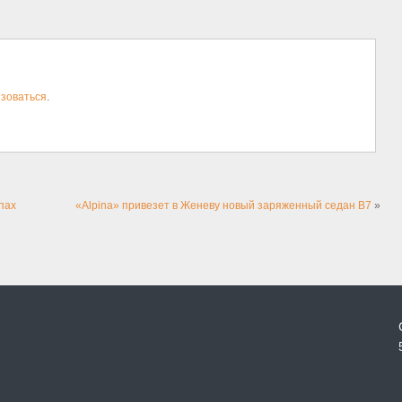
зоваться
.
пах
«Alpina» привезет в Женеву новый заряженный седан B7
»