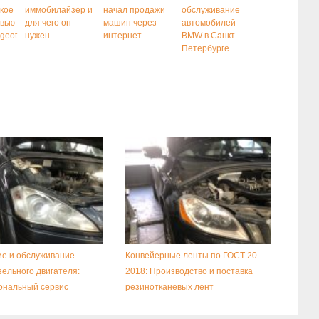
кое
иммобилайзер и
начал продажи
обслуживание
рвью
для чего он
машин через
автомобилей
geot
нужен
интернет
BMW в Санкт-
Петербурге
е и обслуживание
Конвейерные ленты по ГОСТ 20-
зельного двигателя:
2018: Производство и поставка
ональный сервис
резинотканевых лент