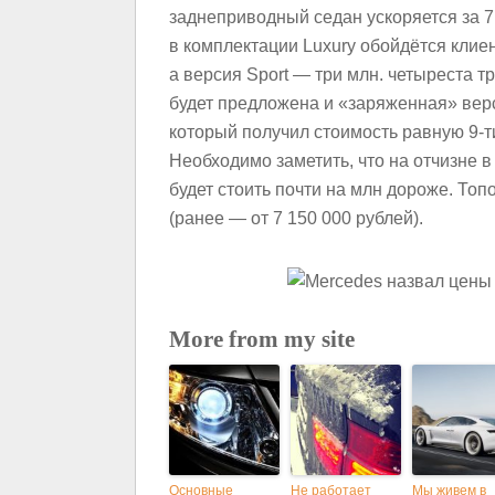
заднеприводный седан ускоряется за 7
в комплектации Luxury обойдётся клиен
а версия Sport — три млн. четыреста т
будет предложена и «заряженная» ве
который получил стоимость равную 9-т
Необходимо заметить, что на отчизне 
будет стоить почти на млн дороже. Топ
(ранее — от 7 150 000 рублей).
More from my site
Основные
Не работает
Мы живем в