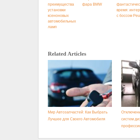
преимущества
фара BMW
фантастичес
установки
время: инте
ксеноновых
с боссом Peu
автомобильных
ламп
Related Articles
Мир Автозапчастей: Как Выбрать
Отключени
Лучшее для Своего Автомобиля
систем ди
професси